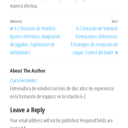
manera efectiva.
Post
Previous
PREVIOUS
NEXT
Next
6-2 Rotación de Voleibol:
6-2 Rotación de Voleibol:
navigation
Post
Post
Ajustes ofensivos, Adaptación
Formaciones defensivas,
de jugadas, Explotación de
Estrategias de recepción de
debilidades
saque, Control del balón
About The Author
Clara Fernández
Entrenadora de voleibol con más de diez años de experiencia
en la formación de equipos en la rotación 6-2.
Leave a Reply
Your email address will not be published.
Required fields are