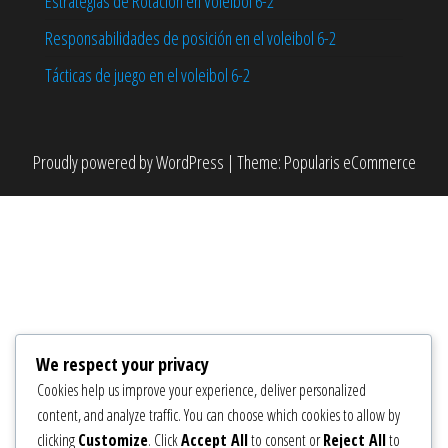
Estrategias de Rotación en Voleibol 6-2
Responsabilidades de posición en el voleibol 6-2
Tácticas de juego en el voleibol 6-2
Proudly powered by
WordPress
|
Theme:
Popularis eCommerce
We respect your privacy
Cookies help us improve your experience, deliver personalized
content, and analyze traffic. You can choose which cookies to allow by
clicking
Customize
. Click
Accept All
to consent or
Reject All
to