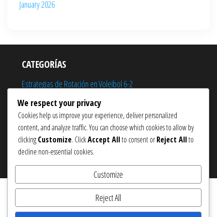
January 2026
CATEGORÍAS
Estrategias de Rotación en Voleibol 6-2
Responsabilidades de posición en el voleibol 6-2
We respect your privacy
Cookies help us improve your experience, deliver personalized
Tácticas de juego en el voleibol 6-2
content, and analyze traffic. You can choose which cookies to allow by
clicking
Customize
. Click
Accept All
to consent or
Reject All
to
decline non-essential cookies.
Proudly powered by
WordPress
|
Theme:
Popularis eCommerce
Customize
Reject All